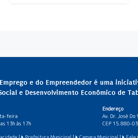
 Emprego e do Empreendedor é uma iniciativ
 Social e Desenvolvimento Econômico de Ta
Endereço
ta-feira
Av. Dr. José Do
das 13h às 17h
CEP 15.880-033
vacidade
|
Prefeitura Municipal
|
Camara Municipal
|
Fale 