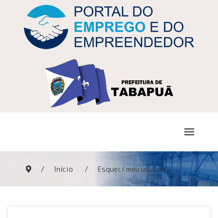
Início
Esqueci meu usuário